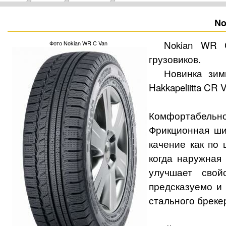
No
Nokian WR 
Фото Nokian WR C Van
грузовиков.
Новинка зим
Hakkapeliitta CR
Комфортабельнос
Фрикционная шин
качение как по 
когда наружная
улучшает свой
предсказуемо и
стального бреке