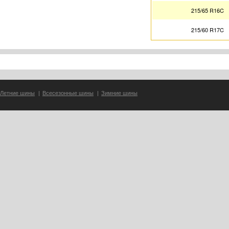
215/65 R16C
215/60 R17C
Летние шины
|
Всесезонные шины
|
Зимние шины