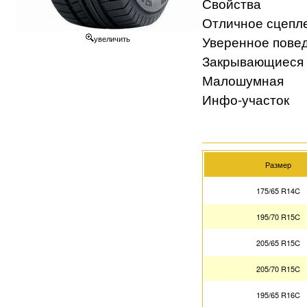
Свойства
Отличное сцепл
Уверенное повед
увеличить
Закрывающиеся 
Малошумная
Инфо-участок
Размер
175/65 R14C
195/70 R15C
205/65 R15C
205/70 R15C
195/65 R16C