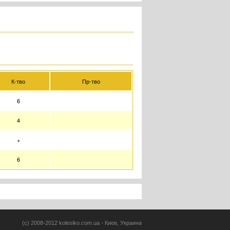
К-тво
Пр-тво
6
4
+
6
(c) 2008-2012 kolesiko.com.ua - Киев, Украина