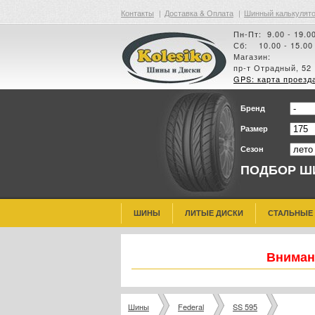
Контакты
|
Доставка & Оплата
|
Шинный калькулят
Пн-Пт: 9.00 - 19.0
Сб: 10.00 - 15.00
Магазин:
пр-т Отрадный, 52
GPS: карта проезд
Бренд
Размер
Сезон
ПОДБОР Ш
ШИНЫ
ЛИТЫЕ ДИСКИ
СТАЛЬНЫЕ
Внимани
Шины
Federal
SS 595