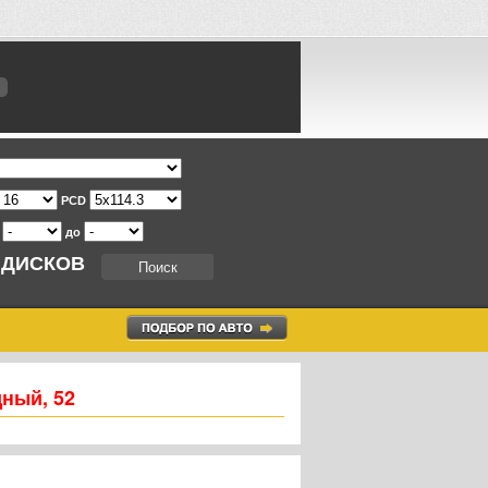
PCD
т
до
 ДИСКОВ
дный, 52