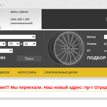
ор
|
0
Шины и Диски:
(044) 205-1-205
(многоканальный)
а
Бренд
Размер
/
R
R
ET
о
ИН
ПОДБОР
 ДИСКИ
АКСЕССУАРЫ
ОРИГИНАЛЬНЫЕ ДИСКИ
е!!! Мы переехали. Наш новый адрес: пр-т Отра