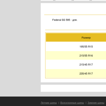
Federal SS 595 - для.
Размер
195/55 R15
215/55 R16
215/45 R17
235/45 R17
Летние шины
|
Всесезонные шины
|
Зимние шины