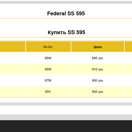
Federal SS 595
Купить SS 595
Ин.Ис.
Цена
85W
695 грн.
93W
910 грн.
87W
900 грн.
93V
942 грн.