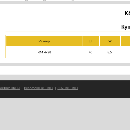
K
Куп
Размер
ET
W
R14 4x98
40
5.5
Летние шины
|
Всесезонные шины
|
Зимние шины