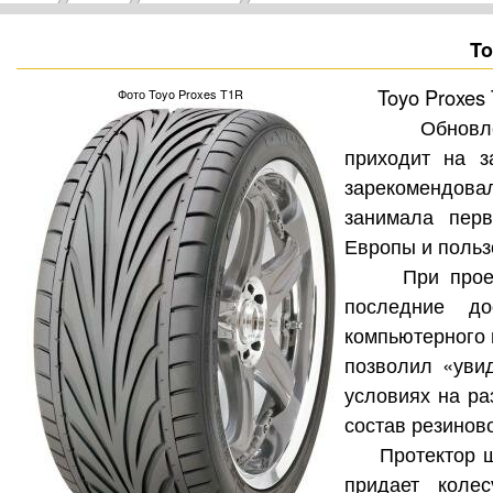
To
Toyo Proxes
Фото Toyo Proxes T1R
Обновлени
приходит на з
зарекомендовал
занимала перв
Европы и польз
При проектир
последние д
компьютерного
позволил «уви
условиях на ра
состав резинов
Протектор шин
придает колес