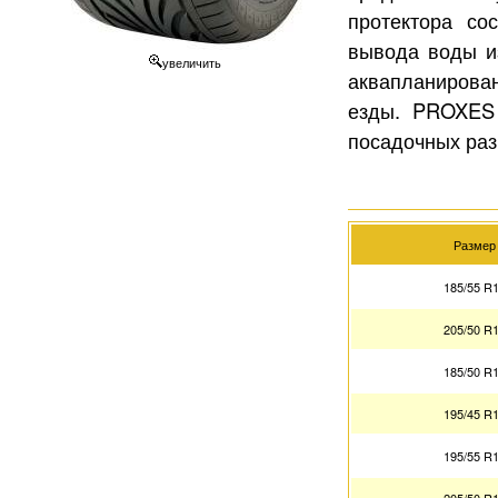
протектора со
вывода воды из
увеличить
аквапланирова
езды. PROXES 
посадочных раз
Размер
185/55 R
205/50 R
185/50 R
195/45 R
195/55 R