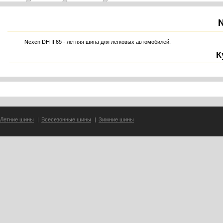
N
Nexen DH II 65 - летняя шина для легковых автомобилей.
К
Летние шины
|
Всесезонные шины
|
Зимние шины