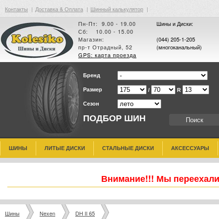
Контакты
|
Доставка & Оплата
|
Шинный калькулятор
|
Пн-Пт: 9.00 - 19.00
Шины и Диски:
Сб: 10.00 - 15.00
Магазин:
(044) 205-1-205
пр-т Отрадный, 52
(многоканальный)
GPS: карта проезда
Бренд
Размер
/
R
Сезон
ПОДБОР ШИН
ШИНЫ
ЛИТЫЕ ДИСКИ
СТАЛЬНЫЕ ДИСКИ
АКСЕССУАРЫ
Внимание!!! Мы переехали
Шины
Nexen
DH II 65