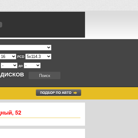
PCD
т
до
 ДИСКОВ
дный, 52