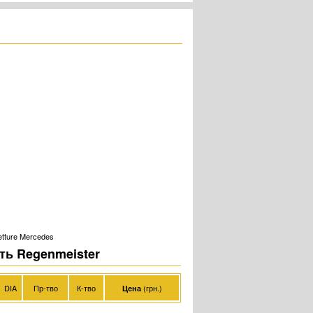
etture Mercedes
ть Regenmeister
DIA
Пр-тво
К-тво
(грн.)
Цена