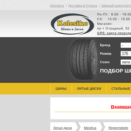
Контакты
|
Доставка & Оплата
|
Шинный калькулят
Пн-Пт: 9.00 - 19.0
Сб: 10.00 - 15.00
Магазин:
пр-т Отрадный, 52
GPS: карта проезд
Бренд
Размер
Сезон
ПОДБОР Ш
ШИНЫ
ЛИТЫЕ ДИСКИ
СТАЛЬНЫЕ
Внимани
Литые диски
Mandrus
Regenmeister