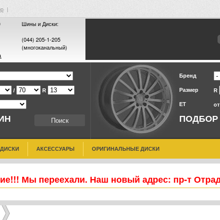
ор
|
0
Шины и Диски:
(044) 205-1-205
(многоканальный)
а
Бренд
Размер
/
R
R
ET
о
ИН
ПОДБОР
 ДИСКИ
АКСЕССУАРЫ
ОРИГИНАЛЬНЫЕ ДИСКИ
е!!! Мы переехали. Наш новый адрес: пр-т Отра